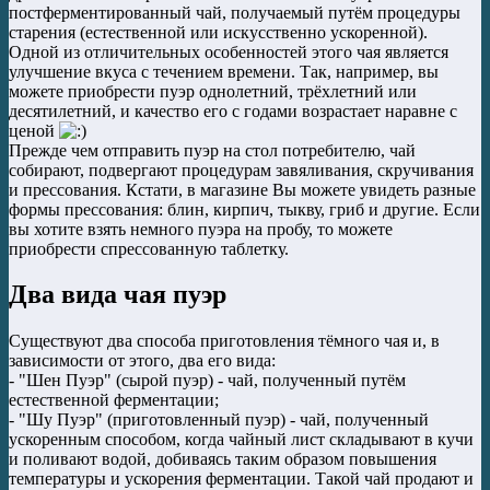
постферментированный чай, получаемый путём процедуры
старения (естественной или искусственно ускоренной).
Одной из отличительных особенностей этого чая является
улучшение вкуса с течением времени. Так, например, вы
можете приобрести пуэр однолетний, трёхлетний или
десятилетний, и качество его с годами возрастает наравне с
ценой
Прежде чем отправить пуэр на стол потребителю, чай
собирают, подвергают процедурам завяливания, скручивания
и прессования. Кстати, в магазине Вы можете увидеть разные
формы прессования: блин, кирпич, тыкву, гриб и другие. Если
вы хотите взять немного пуэра на пробу, то можете
приобрести спрессованную таблетку.
Два вида чая пуэр
Существуют два способа приготовления тёмного чая и, в
зависимости от этого, два его вида:
- "Шен Пуэр" (сырой пуэр) - чай, полученный путём
естественной ферментации;
- "Шу Пуэр" (приготовленный пуэр) - чай, полученный
ускоренным способом, когда чайный лист складывают в кучи
и поливают водой, добиваясь таким образом повышения
температуры и ускорения ферментации. Такой чай продают и