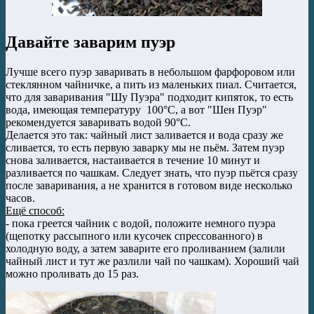
Давайте заварим пуэр
Лучше всего пуэр заваривать в небольшом фарфоровом или
стеклянном чайничке, а пить из маленьких пиал. Считается,
что для заваривания "Шу Пуэра" подходит кипяток, то есть
вода, имеющая температуру 100°С, а вот "Шен Пуэр"
рекомендуется заваривать водой 90°С.
Делается это так: чайный лист заливается и вода сразу же
сливается, то есть первую заварку мы не пьём. Затем пуэр
снова заливается, настаивается в течение 10 минут и
разливается по чашкам. Следует знать, что пуэр пьётся сразу
после заваривания, а не хранится в готовом виде несколько
часов.
Ещё способ:
- пока греется чайник с водой, положите немного пуэра
(щепотку рассыпного или кусочек спрессованного) в
холодную воду, а затем заварите его проливанием (залили
чайный лист и тут же разлили чай по чашкам). Хороший чай
можно проливать до 15 раз.