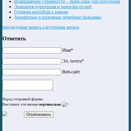
Возвращение стройности – пьём соки для похудения
Эхинацея пурпурная и напитки из неё
Готовим коктейли с пивом
Ароматные и полезные лечебные бальзамы
предыдущая запись
следующая запись
Ответить
Имя*
Эл. почта*
Веб-сайт
Перед отправкой формы:
Выставьте эти иконки
вертикально
Опубликовать