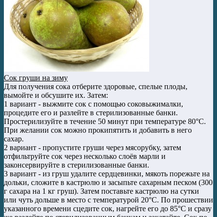
Сок груши на зиму
Для получения сока отберите здоровые, спелые плоды,
вымойте и обсушите их. Затем:
1 вариант - выжмите сок с помощью соковыжималки,
процедите его и разлейте в стерилизованные банки.
Простерилизуйте в течение 50 минут при температуре 80°C.
При желании сок можно прокипятить и добавить в него
сахар.
2 вариант - пропустите груши через мясорубку, затем
отфильтруйте сок через несколько слоёв марли и
законсервируйте в стерилизованные банки.
3 вариант - из груш удалите сердцевинки, мякоть порежьте на
дольки, сложите в кастрюлю и засыпьте сахарным песком (300
г сахара на 1 кг груш). Затем поставьте кастрюлю на сутки
или чуть дольше в место с температурой 20°C. По прошествии
указанного времени сцедите сок, нагрейте его до 85°C и сразу