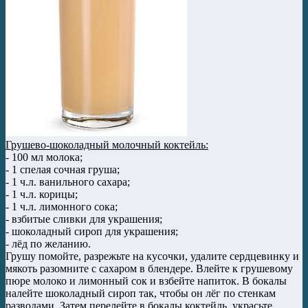
Грушево-шоколадный молочный коктейль:
- 100 мл молока;
- 1 спелая сочная груша;
- 1 ч.л. ванильного сахара;
- 1 ч.л. корицы;
- 1 ч.л. лимонного сока;
- взбитые сливки для украшения;
- шоколадный сироп для украшения;
- лёд по желанию.
Грушу помойте, разрежьте на кусочки, удалите сердцевинку и
мякоть разомните с сахаром в блендере. Влейте к грушевому
пюре молоко и лимонный сок и взбейте напиток. В бокалы
налейте шоколадный сироп так, чтобы он лёг по стенкам
разводами. Затем перелейте в бокалы коктейль, украсьте