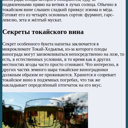
подвяленными прямо на ветвях в лучах солнца. Обычно в
токайском вине слышен сладкий привкус изюма и мёда.
Готовят его из четырёх основных сортов: фурминт, гарс-
левелю, зета и жёлтый мускат.
Секреты токайского вина
Секрет особенного букета напитка заключается в
микроклимате Токай-Хедьялья, из-за которого плоды
винограда могут заизюмливаться непосредственно на лозе, то
есть, в естественных условиях, в то время как в других
местностях ягоды часто просто сгнивают. Что интересно, в
других частях земного шара токайские виноградники
должным образом не приживаются. Хранится и созревает
токайское вино в подземных погребах, что так же
накладывает определённый отпечаток на его вкус.