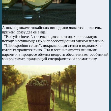
А помощниками токайских виноделов является... плесень,
причём, сразу два её вида:
- "Botrytis cinerea", поселяющаяся на ягодах во влажную
погоду, иссушающая их и способствующая заизюмливанию;
- "Cladosporium cellare", покрывающая стены в подвалах, в
которых хранится вино. Эта плесень питается винными
парами и в процессе обмена веществ обеспечивает особенный
микроклимат, придающий специфический аромат вину.