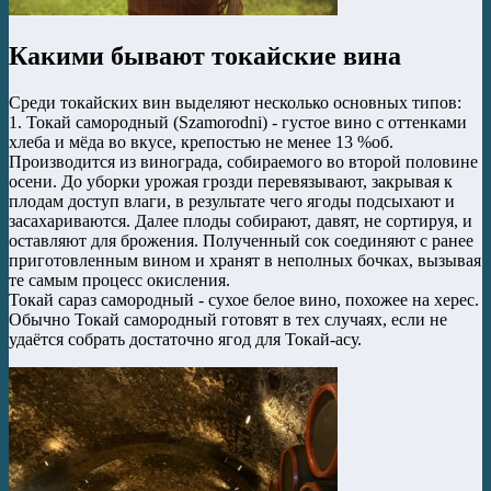
Какими бывают токайские вина
Среди токайских вин выделяют несколько основных типов:
1. Токай самородный (Szamorodni) - густое вино с оттенками
хлеба и мёда во вкусе, крепостью не менее 13 %об.
Производится из винограда, собираемого во второй половине
осени. До уборки урожая грозди перевязывают, закрывая к
плодам доступ влаги, в результате чего ягоды подсыхают и
засахариваются. Далее плоды собирают, давят, не сортируя, и
оставляют для брожения. Полученный сок соединяют с ранее
приготовленным вином и хранят в неполных бочках, вызывая
те самым процесс окисления.
Токай сараз самородный - сухое белое вино, похожее на херес.
Обычно Токай самородный готовят в тех случаях, если не
удаётся собрать достаточно ягод для Токай-асу.