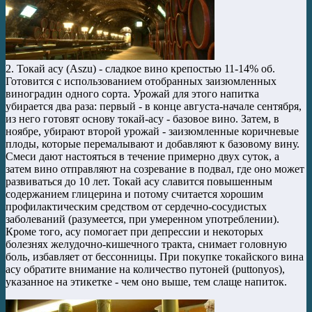
2. Токай асу (Aszu) - сладкое вино крепостью 11-14% об.
Готовится с использованием отобранных заизюмленных
виноградин одного сорта. Урожай для этого напитка
убирается два раза: первый - в конце августа-начале сентября,
из него готовят основу токай-асу - базовое вино. Затем, в
ноябре, убирают второй урожай - заизюмленные коричневые
плоды, которые перемалывают и добавляют к базовому вину.
Смеси дают настояться в течение примерно двух суток, а
затем вино отправляют на созревание в подвал, где оно может
развиваться до 10 лет. Токай асу славится повышенным
содержанием глицерина и потому считается хорошим
профилактическим средством от сердечно-сосудистых
заболеваний (разумеется, при умеренном употреблении).
Кроме того, асу помогает при депрессии и некоторых
болезнях желудочно-кишечного тракта, снимает головную
боль, избавляет от бессонницы. При покупке токайского вина
асу обратите внимание на количество путоней (puttonyos),
указанное на этикетке - чем оно выше, тем слаще напиток.