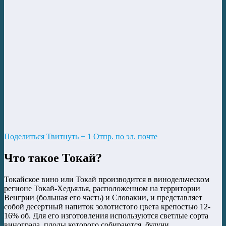
Поделиться
Твитнуть
+ 1
Отпр. по эл. почте
Что такое Токай?
Токайское вино или Токай производится в винодельческом
регионе Токай-Хедьялья, расположенном на территории
Венгрии (большая его часть) и Словакии, и представляет
собой десертный напиток золотистого цвета крепостью 12-
16% об. Для его изготовления используются светлые сорта
винограда, плоды которого собираются, будучи