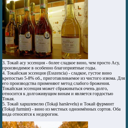
3. Токай асу эссенция - более сладкое вино, чем просто Асу,
производимое в особенно благоприятные годы.
4. Токайская эссенция (Esszencia) - сладкое, густое вино
крепостью 5-8% об., приготавливаемое из чистого изюма. Для
его производства применяют метод слабого брожения.
Токайская эссенция может сбраживаться очень долго,
относится к долгоживущим винам и является гордостью
Токая.
5. Токай харшлевелю (Tokaji harslevelu) и Токай фурминт
(Tokaji furmint) - вино из местных одноимённых сортов. Оба
вида относятся к недорогим.