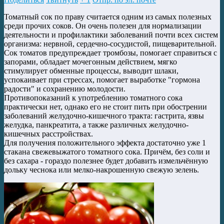
Томатный сок по праву считается одним из самых полезных
среди прочих соков. Он очень полезен для нормализации
деятельности и профилактики заболеваний почти всех систем
организма: нервной, сердечно-сосудистой, пищеварительной.
Сок томатов предупреждает тромбозы, помогает справиться с
запорами, обладает мочегонным действием, мягко
стимулирует обменные процессы, выводит шлаки,
успокаивает при стрессах, помогает выработке "гормона
радости" и сохранению молодости.
Противопоказаний к употреблению томатного сока
практически нет, однако его не стоит пить при обострении
заболеваний желудочно-кишечного тракта: гастрита, язвы
желудка, панкреатита, а также различных желудочно-
кишечных расстройствах.
Для получения положительного эффекта достаточно уже 1
стакана свежевыжатого томатного сока. Причём, без соли и
без сахара - гораздо полезнее будет добавить измельчённую
дольку чеснока или мелко-накрошенную свежую зелень.