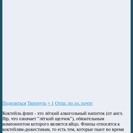
Поделиться
Твитнуть
+ 1
Отпр. по эл. почте
Коктейль флип - это лёгкий алкогольный напиток (от англ.
flip, что означает "лёгкий щелчок"), обязательным
компонентом которого является яйцо. Флипы относятся к
коктейлям-дижестивам, то есть тем, которые пьют во время