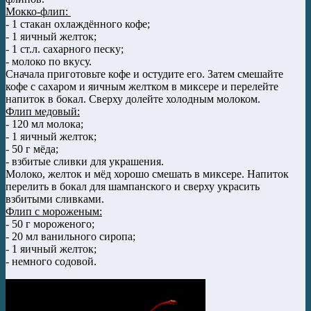
Мокко-флип:
- 1 стакан охлаждённого кофе;
- 1 яичный желток;
- 1 ст.л. сахарного песку;
- молоко по вкусу.
Сначала приготовьте кофе и остудите его. Затем смешайте
кофе с сахаром и яичным желтком в миксере и перелейте
напиток в бокал. Сверху долейте холодным молоком.
Флип медовый:
- 120 мл молока;
- 1 яичный желток;
- 50 г мёда;
- взбитые сливки для украшения.
Молоко, желток и мёд хорошо смешать в миксере. Напиток
перелить в бокал для шампанского и сверху украсить
взбитыми сливками.
Флип с мороженым:
- 50 г мороженого;
- 20 мл ванильного сиропа;
- 1 яичный желток;
- немного содовой.