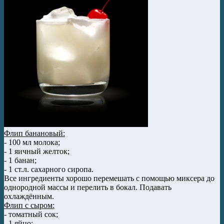
Флип банановый:
- 100 мл молока;
- 1 яичный желток;
- 1 банан;
- 1 ст.л. сахарного сиропа.
Все ингредиенты хорошо перемешать с помощью миксера до
однородной массы и перелить в бокал. Подавать
охлаждённым.
Флип с сыром:
- томатный сок;
- 1 яйцо;