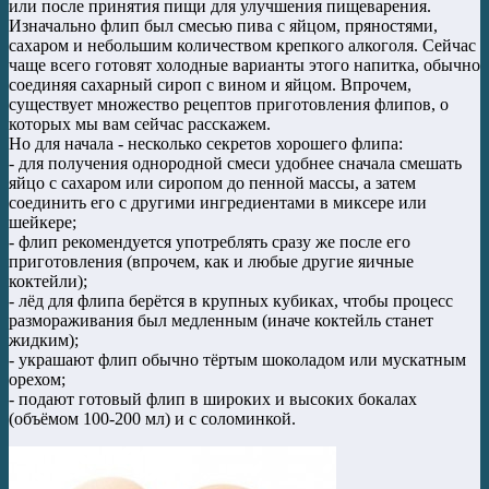
или после принятия пищи для улучшения пищеварения.
Изначально флип был смесью пива с яйцом, пряностями,
сахаром и небольшим количеством крепкого алкоголя. Сейчас
чаще всего готовят холодные варианты этого напитка, обычно
соединяя сахарный сироп с вином и яйцом. Впрочем,
существует множество рецептов приготовления флипов, о
которых мы вам сейчас расскажем.
Но для начала - несколько секретов хорошего флипа:
- для получения однородной смеси удобнее сначала смешать
яйцо с сахаром или сиропом до пенной массы, а затем
соединить его с другими ингредиентами в миксере или
шейкере;
- флип рекомендуется употреблять сразу же после его
приготовления (впрочем, как и любые другие яичные
коктейли);
- лёд для флипа берётся в крупных кубиках, чтобы процесс
размораживания был медленным (иначе коктейль станет
жидким);
- украшают флип обычно тёртым шоколадом или мускатным
орехом;
- подают готовый флип в широких и высоких бокалах
(объёмом 100-200 мл) и с соломинкой.