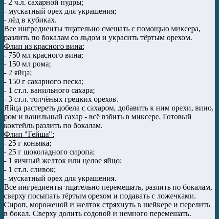
- 2 ч.л. сахарной пудры;
- мускатный орех для украшения;
- лёд в кубиках.
Все ингредиенты тщательно смешать с помощью миксера,
разлить по бокалам со льдом и украсить тёртым орехом.
Флип из красного вина:
- 750 мл красного вина;
- 150 мл рома;
- 2 яйца;
- 150 г сахарного песка;
- 1 ст.л. ванильного сахара;
- 3 ст.л. толчёных грецких орехов.
Яйца растереть добела с сахаром, добавить к ним орехи, вино,
ром и ванильный сахар - всё взбить в миксере. Готовый
коктейль разлить по бокалам.
Флип "Гейша":
- 25 г коньяка;
- 25 г шоколадного сиропа;
- 1 яичный желток или целое яйцо;
- 1 ст.л. сливок;
- мускатный орех для украшения.
Все ингредиенты тщательно перемешать, разлить по бокалам,
сверху посыпать тёртым орехом и подавать с ложечками.
Сироп, мороженой и желток стряхнуть в шейкере и перелить
в бокал. Сверху долить содовой и немного перемешать.