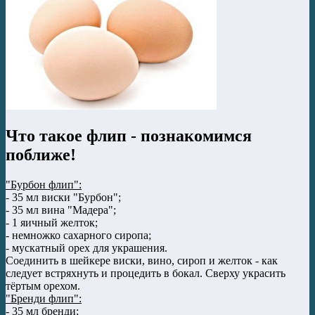
Что такое флип - познакомимся
поближе!
"Бурбон флип":
- 35 мл виски "Бурбон";
- 35 мл вина "Мадера";
- 1 яичный желток;
- немножко сахарного сиропа;
- мускатный орех для украшения.
Соединить в шейкере виски, вино, сироп и желток - как
следует встряхнуть и процедить в бокал. Сверху украсить
тёртым орехом.
"Бренди флип":
- 35 мл бренди;