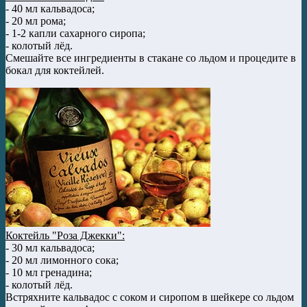
- 40 мл кальвадоса;
- 20 мл рома;
- 1-2 капли сахарного сиропа;
- колотый лёд.
Смешайте все ингредиенты в стакане со льдом и процедите в
бокал для коктейлей.
Коктейль "Роза Джекки":
- 30 мл кальвадоса;
- 20 мл лимонного сока;
- 10 мл гренадина;
- колотый лёд.
Встряхните кальвадос с соком и сиропом в шейкере со льдом