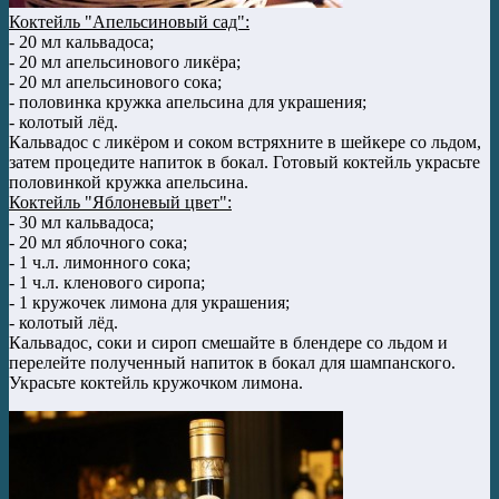
Коктейль "Апельсиновый сад":
- 20 мл кальвадоса;
- 20 мл апельсинового ликёра;
- 20 мл апельсинового сока;
- половинка кружка апельсина для украшения;
- колотый лёд.
Кальвадос с ликёром и соком встряхните в шейкере со льдом,
затем процедите напиток в бокал. Готовый коктейль украсьте
половинкой кружка апельсина.
Коктейль "Яблоневый цвет":
- 30 мл кальвадоса;
- 20 мл яблочного сока;
- 1 ч.л. лимонного сока;
- 1 ч.л. кленового сиропа;
- 1 кружочек лимона для украшения;
- колотый лёд.
Кальвадос, соки и сироп смешайте в блендере со льдом и
перелейте полученный напиток в бокал для шампанского.
Украсьте коктейль кружочком лимона.