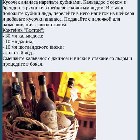
Кусочек ананаса нарежьте кубиками. Кальвадос с соком и
бренди встряхните в шейкере с колотым льдом. В стакан
положите кубики льда, перелейте в него напиток из шейкера
и добавьте кусочки ананаса. Подавайте с палочкой для
размешивания - свизл-стиком.
Коктейль "Бостон":
- 30 мл кальвадоса;
- 10 мл джина;
- 10 мл шотландского виски;
- колотый лёд.
Смешайте кальвадос с джином и виски в стакане со льдом и
процедите в бокал.