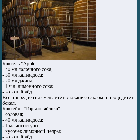
Коктель "Apple":
- 40 мл яблочного сока;
- 30 мл кальвадоса;
- 20 мл джина;
- 1 ч.л. лимонного сока;
- колотый лёд.
Все ингредиенты смешайте в стакане со льдом и процедите в
бокал.
Коктейль "Горькое яблоко":
- содовая;
- 40 мл кальвадоса;
- 1 мл ангостуры;
- кусочек лимонной цедры;
- колотый лёд.