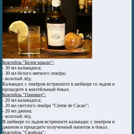
Коктейль "Белое крыло":
- 30 мл кальвадоса;
- 30 мл белого мятного ликёра;
- колотый лёд.
Кальвадос с ликёром встряхните в шейкере со льдом и
процедите в коктейльный бокал.
Коктейль "Гринвич":
- 20 мл кальвадоса;
- 20 мл светлого ликёра "Creme de Cacao";
- 20 мл джина;
- колотый лёд.
В шейкере со льдом встряхните кальвадос с ликёром и
джином и процедите полученный напиток в бокал.
Коктейль "Свобода":