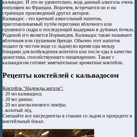
кальвадос. И это не удивительно, ведь данный алкоголь очень
популярен во Франции. Впрочем, встречается он и на
страницах произведений других авторов.
Кальвадос - это крепкий алкогольный напиток,
приготавливаемый путём перегонки яблочного или
грушевого сидра и последующей выдержки в дубовых бочках.
Родиной его является Нормандия. Кальвадос также называют
яблочным или грушевым бренди. Обычно этот напиток
подают (в чистом виде со льдом) во время еды между
блюдами для возбуждения аппетита или после еды в качестве
дижестива, способствующего пищеварению. Также с
кальвадосом готовят замечательные ароматные коктейли.
Рецепты коктейлей с кальвадосом
Коктейль "Надежды ангела":
- 20 мл кальвадоса;
- 20 мл джина;
- 20 мл апельсинового ликёра;
- колотый лёд.
Смешайте все ингредиенты в стакане со льдом и процедите в
коктейльный бокал.