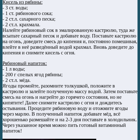
Кисель из рябины:
- 3 ст. воды;
- 1 ст. рябинового сока;
- 2 ст.л. сахарного песка;
- 2 ст.л. крахмала.
Налейте рябиновый сок в эмалированную кастрюлю, туда же
всыпьте сахарный песок и добавьте воду. Поставьте кастрюлю
на огонь, доведите смесь до кипения и, постоянно помешивая,
влейте в неё разведённый водой крахмал. Вновь доведите до
кипения и снимите кисель с огня.
Рябиновый напиток:
- 1 л воды;
- 200 г спелых ягод рябины;
- 2 ст.л. мёда.
Ягоды промойте, разомните толкушкой, положите в
кастрюлю и залейте полученную массу водой. Затем поставьте
смесь на огонь и нагрейте до горячего состояния, но не
кипятите! Далее снимите кастрюлю с огня и дождитесь
остывания. Процедите рябиновую воду и отожмите ягоды
через марлю. В полученный напиток добавьте мёд, всё
хорошенько размешайте и на 2-3 дня поставьте в холодильник.
Через указанное время можно пить готовый витаминный
напиток!