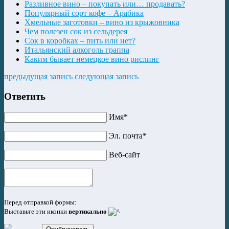
Разливное вино – покупать или… продавать?
Популярный сорт кофе – Арабика
Хмельные заготовки – вино из крыжовника
Чем полезен сок из сельдерея
Сок в коробках – пить или нет?
Итальянский алкоголь граппа
Каким бывает немецкое вино рислинг
предыдущая запись
следующая запись
Ответить
Имя*
Эл. почта*
Веб-сайт
Перед отправкой формы:
Выставьте эти иконки
вертикально