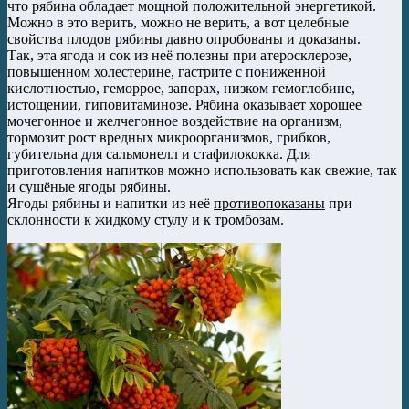
что рябина обладает мощной положительной энергетикой.
Можно в это верить, можно не верить, а вот целебные
свойства плодов рябины давно опробованы и доказаны.
Так, эта ягода и сок из неё полезны при атеросклерозе,
повышенном холестерине, гастрите с пониженной
кислотностью, геморрое, запорах, низком гемоглобине,
истощении, гиповитаминозе. Рябина оказывает хорошее
мочегонное и желчегонное воздействие на организм,
тормозит рост вредных микроорганизмов, грибков,
губительна для сальмонелл и стафилококка. Для
приготовления напитков можно использовать как свежие, так
и сушёные ягоды рябины.
Ягоды рябины и напитки из неё
противопоказаны
при
склонности к жидкому стулу и к тромбозам.