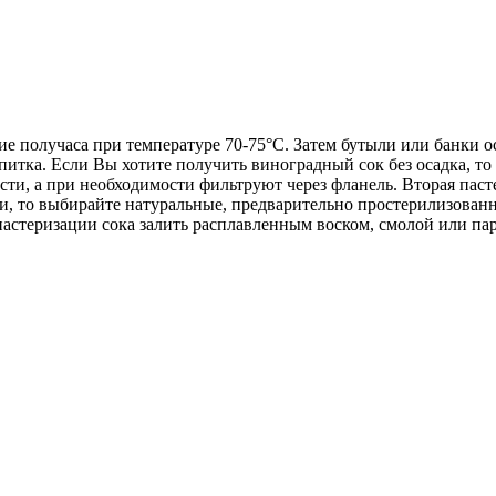
е получаса при температуре 70-75°С. Затем бутыли или банки ос
итка. Если Вы хотите получить виноградный сок без осадка, то 
ти, а при необходимости фильтруют через фланель. Вторая паст
ки, то выбирайте натуральные, предварительно простерилизован
пастеризации сока залить расплавленным воском, смолой или па