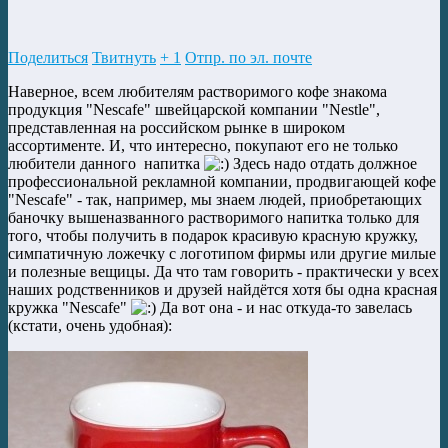
Поделиться
Твитнуть
+ 1
Отпр. по эл. почте
Наверное, всем любителям растворимого кофе знакома
продукция "Nescafe" швейцарской компании "Nestle",
представленная на российском рынке в широком
ассортименте. И, что интересно, покупают его не только
любители данного напитка
Здесь надо отдать должное
профессиональной рекламной компании, продвигающей кофе
"Nescafe" - так, например, мы знаем людей, приобретающих
баночку вышеназванного растворимого напитка только для
того, чтобы получить в подарок красивую красную кружку,
симпатичную ложечку с логотипом фирмы или другие милые
и полезные вещицы. Да что там говорить - практически у всех
наших родственников и друзей найдётся хотя бы одна красная
кружка "Nescafe"
Да вот она - и нас откуда-то завелась
(кстати, очень удобная):