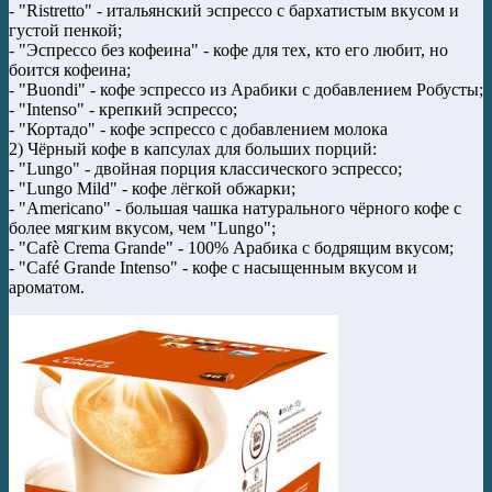
- "Ristretto" - итальянский эспрессо с бархатистым вкусом и
густой пенкой;
- "Эспрессо без кофеина" - кофе для тех, кто его любит, но
боится кофеина;
- "Buondi" - кофе эспрессо из Арабики с добавлением Робусты;
- "Intenso" - крепкий эспрессо;
- "Кортадо" - кофе эспрессо с добавлением молока
2) Чёрный кофе в капсулах для больших порций:
- "Lungo" - двойная порция классического эспрессо;
- "Lungo Mild" - кофе лёгкой обжарки;
- "Americano" - большая чашка натурального чёрного кофе с
более мягким вкусом, чем "Lungo";
- "Cafè Crema Grande" - 100% Арабика с бодрящим вкусом;
- "Café Grande Intenso" - кофе с насыщенным вкусом и
ароматом.