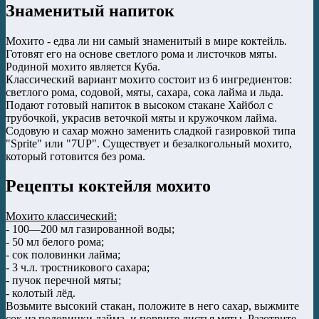
Знаменитый напиток
Мохито - едва ли ни самый знаменитый в мире коктейль.
Готовят его на основе светлого рома и листочков мяты.
Родиной мохито является Куба.
Классический вариант мохито состоит из 6 ингредиентов:
светлого рома, содовой, мяты, сахара, сока лайма и льда.
Подают готовый напиток в высоком стакане Хайбол с
трубочкой, украсив веточкой мяты и кружочком лайма.
Содовую и сахар можно заменить сладкой газировкой типа
"Sprite" или "7UP". Существует и безалкогольный мохито,
который готовится без рома.
Рецепты коктейля мохито
Мохито классический:
- 100—200 мл газированной воды;
- 50 мл белого рома;
- сок половинки лайма;
- 3 ч.л. тростникового сахара;
- пучок перечной мяты;
- колотый лёд.
Возьмите высокий стакан, положите в него сахар, выжмите
сок из половинки лайма, и порвите листья мяты. Разотрите,