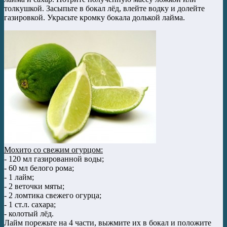
толкушкой. Засыпьте в бокал лёд, влейте водку и долейте
газировкой. Украсьте кромку бокала долькой лайма.
Мохито со свежим огурцом:
- 120 мл газированной воды;
- 60 мл белого рома;
- 1 лайм;
- 2 веточки мяты;
- 2 ломтика свежего огурца;
- 1 ст.л. сахара;
- колотый лёд.
Лайм порежьте на 4 части, выжмите их в бокал и положите