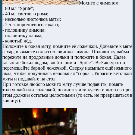
Мохито с лимоном:
- 80 мл "Sprite";
- 40 мл светлого рома;
- несколько листочков мяты;
- 2 ч.л. коричневого сахара;
- половинку лимона;
- половинку лайма;
- колотый лёд.
Положите в бокал мяту, помните её ложечкой. Добавьте к мяте
сахар, выжмите сок из половинки лимона. Половинку лайма
порежьте на продольные дольки и положите в бокал. Далее
засыпьте бокал льдом, влейте ром и "Sprite". Всё аккуратно
перемешайте барной ложечкой. Сверху насыпьте ещё немного
льда, чтобы получилась небольшая "горка". Украсьте веточкой
мяты и подавайте на стол.
При готовке любого мохито мяту лучше подавить, помять
толкушкой или ложечкой, но листья или кусочки листьев при
этом должны остаться целостными (то есть, не превращаться в
кашицу).