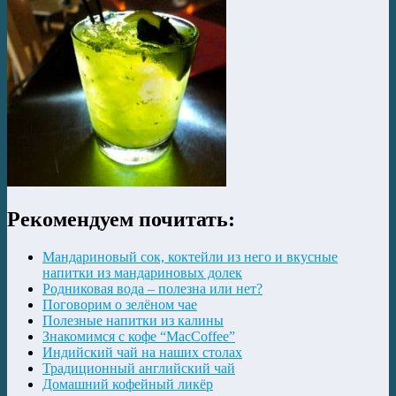
Рекомендуем почитать:
Мандариновый сок, коктейли из него и вкусные
напитки из мандариновых долек
Родниковая вода – полезна или нет?
Поговорим о зелёном чае
Полезные напитки из калины
Знакомимся с кофе “MacCoffee”
Индийский чай на наших столах
Традиционный английский чай
Домашний кофейный ликёр