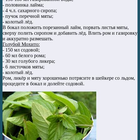
- половинка лайма;
- 4 ч.л. сахарного сиропа;
- пучок перечной мяты;
- колотый лёд.
В бокал положить порезанный лайм, порвать листья мяты,
сверху полить сиропом и добавить лёд. Влить ром и газировку
и аккуратно размешать.
Голубой Мохито:
- 150 мл содовой;
- 60 мл белого рома;
- 30 мл голубого ликера;
- 6 листочков мяты;
- колотый лёд.
Ром, ликёр и мяту хорошенько потрясите в шейкере со льдом,
процедите в бокал и долейте содовой.