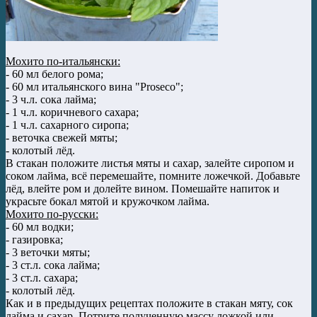
Мохито по-итальянски:
- 60 мл белого рома;
- 60 мл итальянского вина "Proseco";
- 3 ч.л. сока лайма;
- 1 ч.л. коричневого сахара;
- 1 ч.л. сахарного сиропа;
- веточка свежей мяты;
- колотый лёд.
В стакан положите листья мяты и сахар, залейте сиропом и
соком лайма, всё перемешайте, помните ложечкой. Добавьте
лёд, влейте ром и долейте вином. Помешайте напиток и
украсьте бокал мятой и кружочком лайма.
Мохито по-русски:
- 60 мл водки;
- газировка;
- 3 веточки мяты;
- 3 ст.л. сока лайма;
- 3 ст.л. сахара;
- колотый лёд.
Как и в предыдущих рецептах положите в стакан мяту, сок
лайма и сахар. Потрите полученную массу ложкой или