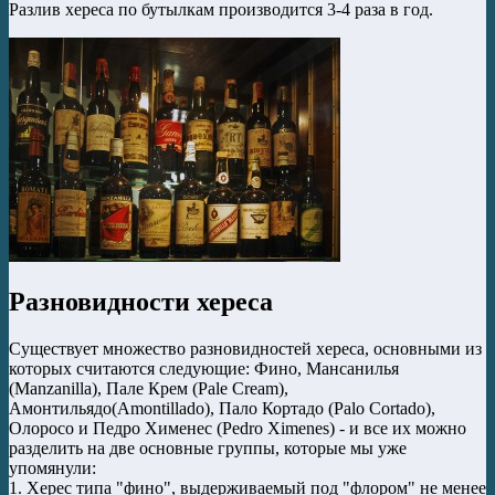
Разлив хереса по бутылкам производится 3-4 раза в год.
Разновидности хереса
Существует множество разновидностей хереса, основными из
которых считаются следующие: Фино, Манcанилья
(Manzanilla), Пале Крем (Pale Cream),
Амонтильядо(Amontillado), Пало Кортадо (Palo Cortado),
Олоросо и Педро Хименес (Pedro Ximenes) - и все их можно
разделить на две основные группы, которые мы уже
упомянули:
1. Херес типа "фино", выдерживаемый под "флором" не менее