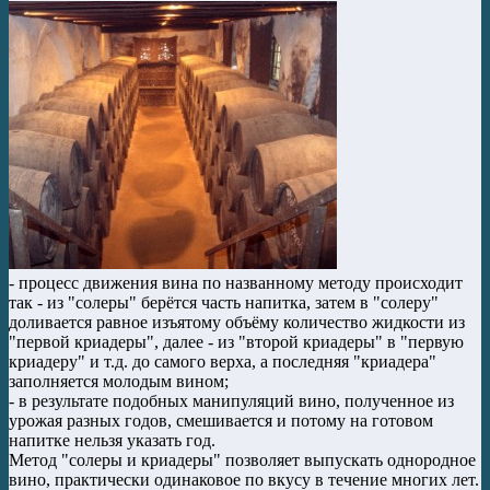
- процесс движения вина по названному методу происходит
так - из "солеры" берётся часть напитка, затем в "солеру"
доливается равное изъятому объёму количество жидкости из
"первой криадеры", далее - из "второй криадеры" в "первую
криадеру" и т.д. до самого верха, а последняя "криадера"
заполняется молодым вином;
- в результате подобных манипуляций вино, полученное из
урожая разных годов, смешивается и потому на готовом
напитке нельзя указать год.
Метод "солеры и криадеры" позволяет выпускать однородное
вино, практически одинаковое по вкусу в течение многих лет.