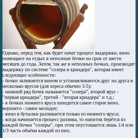
Однако, перед тем, как будет начат процесс выдержки, вино
помещают на отдых в неполные бочки на срок от шести
месяцев до года. Затем, так же в неполных бочках, производят
выдержку по системе "солера и криадера", которая имеет
следующие особенности:
- бочки заливаются вином и устанавливаются друг на друга в
несколько ярусов (для хереса обычно 3-5);
- нижний ряд бочек называется "солера", второй ярус -
"первая криадера", третий - "вторая криадера" и т.д.;
- в бочках нижнего яруса находится самое старое вино,
верхнего - самое молодое;
- вино в бутылки разливается только из нижнего яруса;
- когда начинается процесс разлива, то напиток берётся из
каждой бочки "солеры", при этом опустошается лишь 1/4 или
1/3 часть объёма каждой из них;