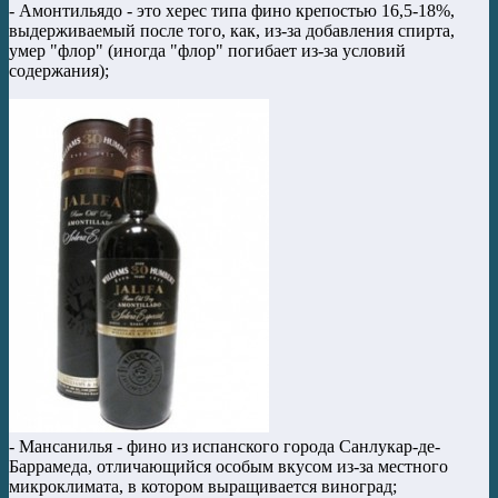
- Амонтильядо - это херес типа фино крепостью 16,5-18%,
выдерживаемый после того, как, из-за добавления спирта,
умер "флор" (иногда "флор" погибает из-за условий
содержания);
- Манcанилья - фино из испанского города Санлукар-де-
Баррамеда, отличающийся особым вкусом из-за местного
микроклимата, в котором выращивается виноград;