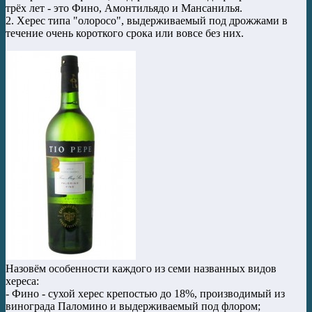
трёх лет - это Фино, Амонтильядо и Манcанилья.
2. Херес типа "олоросо", выдерживаемый под дрожжами в
течение очень короткого срока или вовсе без них.
Назовём особенности каждого из семи названных видов
хереса:
- Фино - сухой херес крепостью до 18%, производимый из
винограда Паломино и выдерживаемый под флором;