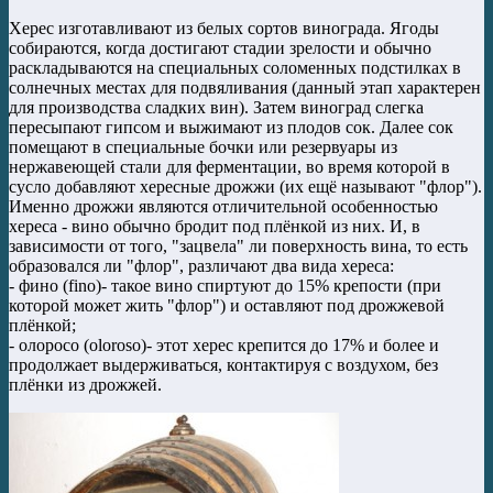
Херес изготавливают из белых сортов винограда. Ягоды
собираются, когда достигают стадии зрелости и обычно
раскладываются на специальных соломенных подстилках в
солнечных местах для подвяливания (данный этап характерен
для производства сладких вин). Затем виноград слегка
пересыпают гипсом и выжимают из плодов сок. Далее сок
помещают в специальные бочки или резервуары из
нержавеющей стали для ферментации, во время которой в
сусло добавляют хересные дрожжи (их ещё называют "флор").
Именно дрожжи являются отличительной особенностью
хереса - вино обычно бродит под плёнкой из них. И, в
зависимости от того, "зацвела" ли поверхность вина, то есть
образовался ли "флор", различают два вида хереса:
- фино (fino)- такое вино спиртуют до 15% крепости (при
которой может жить "флор") и оставляют под дрожжевой
плёнкой;
- олоросо (oloroso)- этот херес крепится до 17% и более и
продолжает выдерживаться, контактируя с воздухом, без
плёнки из дрожжей.