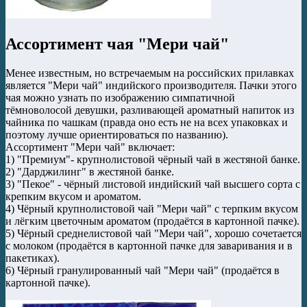
Ассортимент чая "Мери чай"
Менее известным, но встречаемым на российских прилавках
является "Мери чай" индийского производителя. Пачки этого
чая можно узнать по изображению симпатичной
тёмноволосой девушки, разливающей ароматный напиток из
чайника по чашкам (правда оно есть не на всех упаковках и
поэтому лучше ориентироваться по названию).
Ассортимент "Мери чай" включает:
1) "Премиум"- крупнолистовой чёрный чай в жестяной банке.
2) "Дарджилинг" в жестяной банке.
3) "Пекое" - чёрный листовой индийский чай высшего сорта с
крепким вкусом и ароматом.
4) Чёрный крупнолистовой чай "Мери чай" с терпким вкусом
и лёгким цветочным ароматом (продаётся в картонной пачке).
5) Чёрный среднелистовой чай "Мери чай", хорошо сочетается
с молоком (продаётся в картонной пачке для заваривания и в
пакетиках).
6) Чёрный гранулированный чай "Мери чай" (продаётся в
картонной пачке).