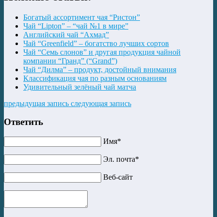
Богатый ассортимент чая “Ристон”
Чай “Lipton” – “чай №1 в мире”
Английский чай “Ахмад”
Чай “Greenfield” – богатство лучших сортов
Чай “Семь слонов” и другая продукция чайной
компании “Гранд” (“Grand”)
Чай “Дилма” – продукт, достойный внимания
Классификация чая по разным основаниям
Удивительный зелёный чай матча
предыдущая запись
следующая запись
Ответить
Имя*
Эл. почта*
Веб-сайт