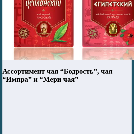
Ассортимент чая “Бодрость”, чая
“Импра” и “Мери чая”